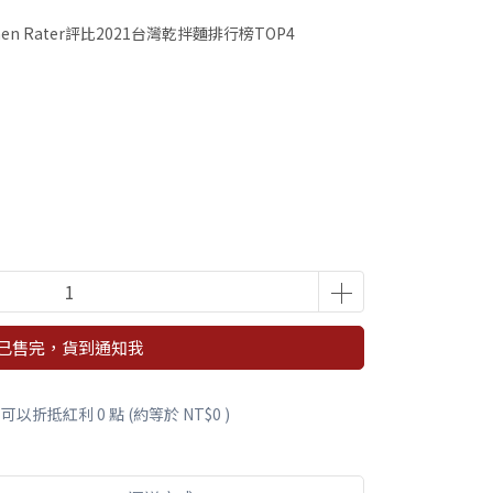
n Rater評比2021台灣乾拌麵排行榜TOP4
已售完，貨到通知我
 」可以折抵紅利
0
點 (約等於
NT$0
)