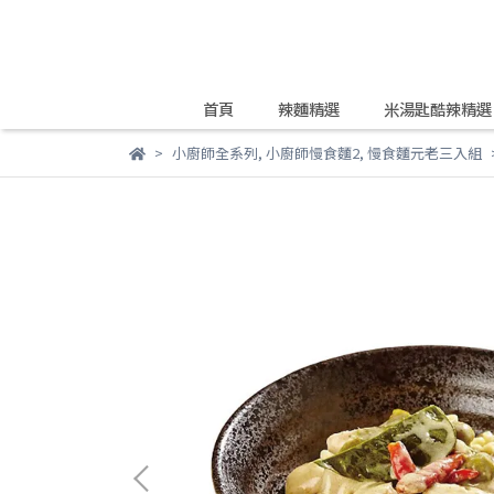
首頁
辣麵精選
米湯匙酷辣精選
小廚師全系列
,
小廚師慢食麵2
,
慢食麵元老三入組