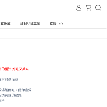
落客推薦
紅利兌換專區
客服中心
的醬汁 好吃又美味
食材熬煮而成
成湯麵兩吃，隨你喜愛
的清爽辣的過癮
規格