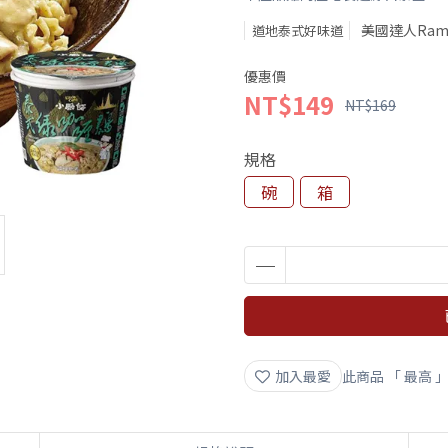
美國達人Rame
道地泰式好味道
優惠價
NT$149
NT$169
規格
碗
箱
加入最愛
此商品 「 最高